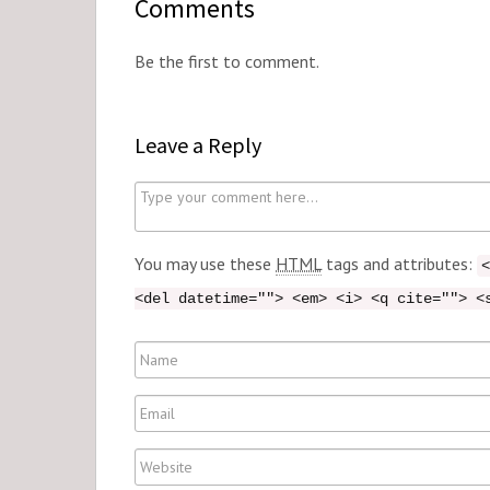
Comments
Be the first to comment.
Leave a Reply
C
o
m
You may use these
HTML
tags and attributes:
<
m
<del datetime=""> <em> <i> <q cite=""> <
e
n
N
t
a
E
m
m
e
W
a