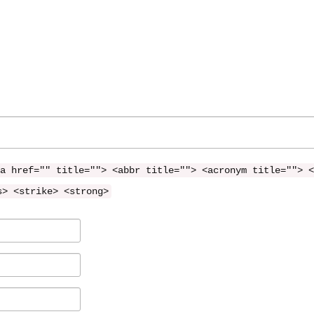
a href="" title=""> <abbr title=""> <acronym title=""> <
s> <strike> <strong>