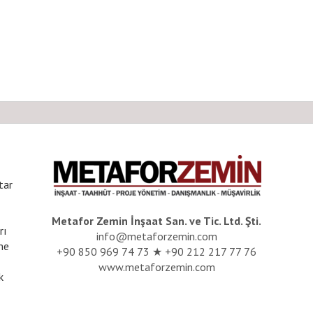
tar
Metafor Zemin İnşaat San. ve Tic. Ltd. Şti.
rı
info@metaforzemin.com
me
+90 850 969 74 73 ★ +90 212 217 77 76
www.metaforzemin.com
k