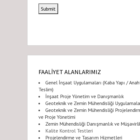
e
i
b
l
s
i
t
e
FAALİYET ALANLARIMIZ
Genel İnşaat Uygulamaları (Kaba Yapı / Anah
Teslim)
İnşaat Proje Yönetim ve Danışmanlık
Geoteknik ve Zemin Mühendisliği Uygulamala
Geoteknik ve Zemin Mühendisliği Projelendir
ve Proje Yönetimi
Zemin Mühendisliği Danışmanlık ve Müşavirli
Kalite Kontrol Testleri
Projelendirme ve Tasarım Hizmetleri