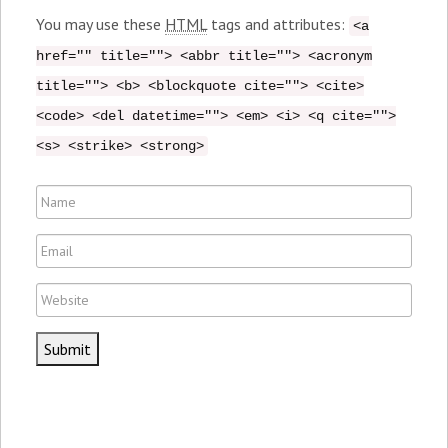
m
You may use these
HTML
tags and attributes:
<a
m
href="" title=""> <abbr title=""> <acronym
e
title=""> <b> <blockquote cite=""> <cite>
n
<code> <del datetime=""> <em> <i> <q cite="">
t
<s> <strike> <strong>
N
a
E
m
m
e
W
a
e
i
b
l
s
i
t