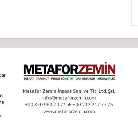
tar
Metafor Zemin İnşaat San. ve Tic. Ltd. Şti.
rı
info@metaforzemin.com
me
+90 850 969 74 73 ★ +90 212 217 77 76
www.metaforzemin.com
k