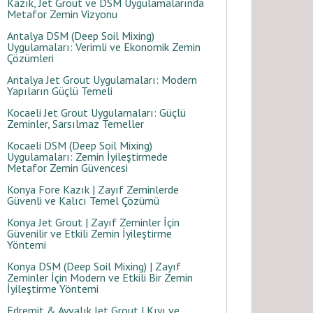
Kazık, Jet Grout ve DSM Uygulamalarında
Metafor Zemin Vizyonu
Antalya DSM (Deep Soil Mixing)
Uygulamaları: Verimli ve Ekonomik Zemin
Çözümleri
Antalya Jet Grout Uygulamaları: Modern
Yapıların Güçlü Temeli
Kocaeli Jet Grout Uygulamaları: Güçlü
Zeminler, Sarsılmaz Temeller
Kocaeli DSM (Deep Soil Mixing)
Uygulamaları: Zemin İyileştirmede
Metafor Zemin Güvencesi
Konya Fore Kazık | Zayıf Zeminlerde
Güvenli ve Kalıcı Temel Çözümü
Konya Jet Grout | Zayıf Zeminler İçin
Güvenilir ve Etkili Zemin İyileştirme
Yöntemi
Konya DSM (Deep Soil Mixing) | Zayıf
Zeminler İçin Modern ve Etkili Bir Zemin
İyileştirme Yöntemi
Edremit & Ayvalık Jet Grout | Kıyı ve