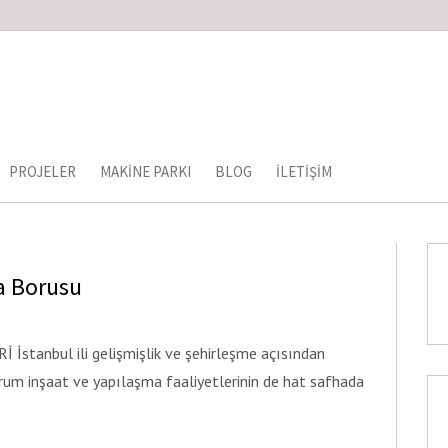
PROJELER
MAKINE PARKI
BLOG
İLETIŞIM
a Borusu
tanbul ili gelişmişlik ve şehirleşme açısından
urum inşaat ve yapılaşma faaliyetlerinin de hat safhada