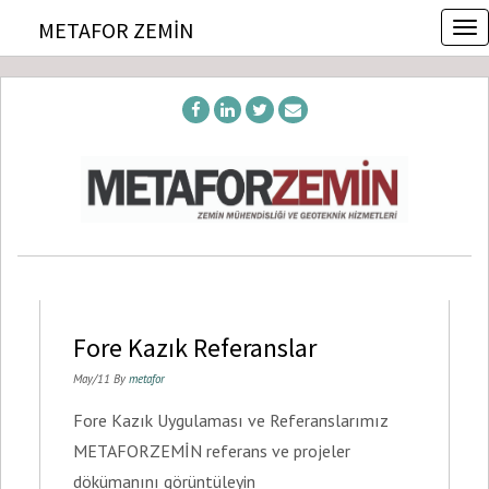
T
METAFOR ZEMIN
o
g
g
l
e
n
a
v
i
g
a
t
i
o
Fore Kazık Referanslar
n
May/11 By
metafor
Fore Kazık Uygulaması ve Referanslarımız
METAFORZEMİN referans ve projeler
dökümanını görüntüleyin