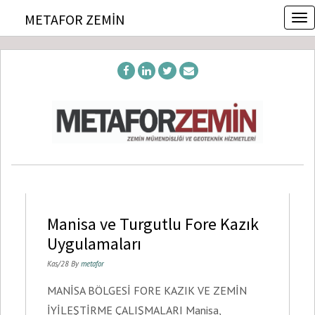
T
METAFOR ZEMIN
o
g
g
l
e
n
a
v
i
g
a
t
i
o
Manisa ve Turgutlu Fore Kazık
n
Uygulamaları
Kas/28 By
metafor
MANİSA BÖLGESİ FORE KAZIK VE ZEMİN
İYİLEŞTİRME ÇALIŞMALARI Manisa,