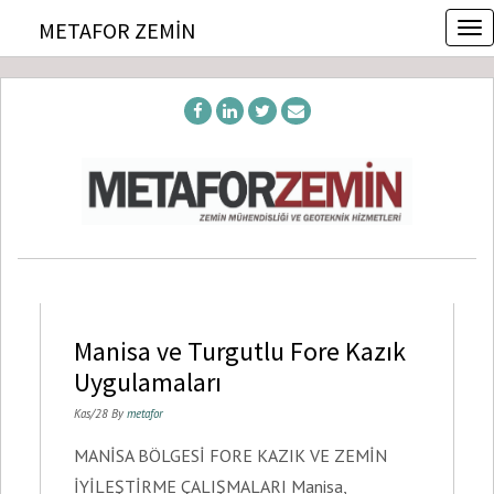
T
METAFOR ZEMIN
o
g
g
l
e
n
a
v
i
g
a
t
i
o
Manisa ve Turgutlu Fore Kazık
n
Uygulamaları
Kas/28 By
metafor
MANİSA BÖLGESİ FORE KAZIK VE ZEMİN
İYİLEŞTİRME ÇALIŞMALARI Manisa,