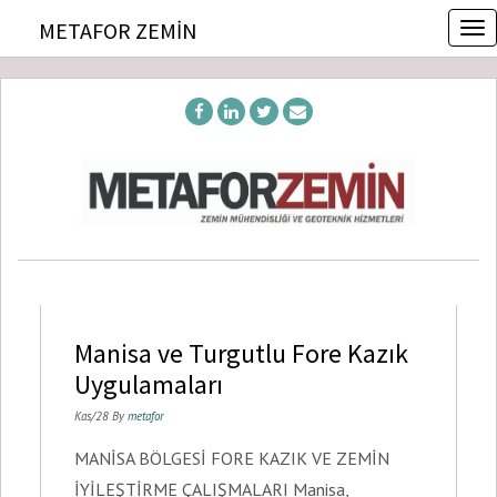
T
METAFOR ZEMIN
o
g
g
l
e
n
a
v
i
g
a
t
i
o
Manisa ve Turgutlu Fore Kazık
n
Uygulamaları
Kas/28 By
metafor
MANİSA BÖLGESİ FORE KAZIK VE ZEMİN
İYİLEŞTİRME ÇALIŞMALARI Manisa,