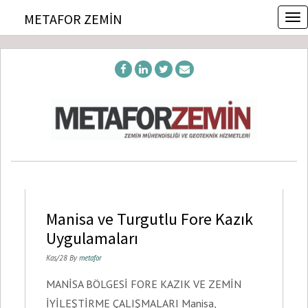
T
METAFOR ZEMIN
o
g
g
l
e
n
a
v
i
g
a
t
i
o
Manisa ve Turgutlu Fore Kazık
n
Uygulamaları
Kas/28 By
metafor
MANİSA BÖLGESİ FORE KAZIK VE ZEMİN
İYİLEŞTİRME ÇALIŞMALARI Manisa,