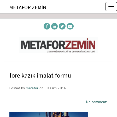
T
METAFOR ZEMIN
o
g
g
l
e
n
a
v
i
g
a
t
fore kazık imalat formu
i
o
n
Posted by
metafor
on 5 Kasım 2016
No comments