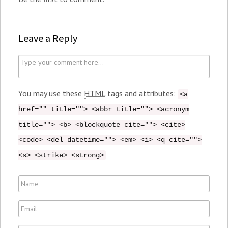
Leave a Reply
C
o
m
You may use these
HTML
tags and attributes:
<a
m
href="" title=""> <abbr title=""> <acronym
e
title=""> <b> <blockquote cite=""> <cite>
n
<code> <del datetime=""> <em> <i> <q cite="">
t
<s> <strike> <strong>
N
a
E
m
m
e