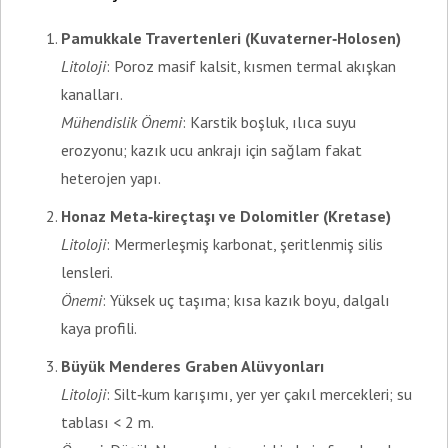
Pamukkale Travertenleri (Kuvaterner‑Holosen)
Litoloji
: Poroz masif kalsit, kısmen termal akışkan
kanalları.
Mühendislik Önemi
: Karstik boşluk, ılıca suyu
erozyonu; kazık ucu ankrajı için sağlam fakat
heterojen yapı.
Honaz Meta‑kireçtaşı ve Dolomitler (Kretase)
Litoloji
: Mermerleşmiş karbonat, şeritlenmiş silis
lensleri.
Önemi
: Yüksek uç taşıma; kısa kazık boyu, dalgalı
kaya profili.
Büyük Menderes Graben Alüvyonları
Litoloji
: Silt‑kum karışımı, yer yer çakıl mercekleri; su
tablası < 2 m.