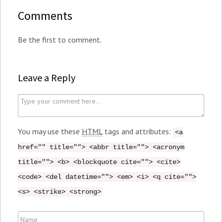
Comments
Be the first to comment.
Leave a Reply
C
o
m
You may use these
HTML
tags and attributes:
<a
m
href="" title=""> <abbr title=""> <acronym
e
title=""> <b> <blockquote cite=""> <cite>
n
<code> <del datetime=""> <em> <i> <q cite="">
t
<s> <strike> <strong>
N