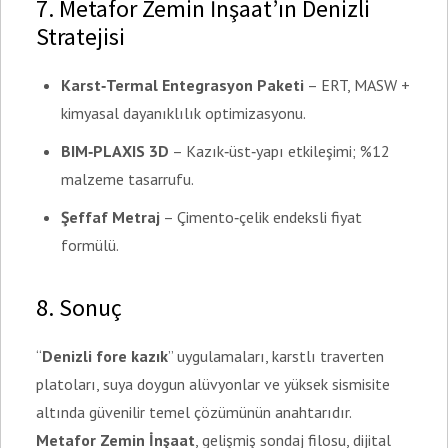
7. Metafor Zemin İnşaat’ın Denizli
Stratejisi
Karst‑Termal Entegrasyon Paketi
– ERT, MASW +
kimyasal dayanıklılık optimizasyonu.
BIM‑PLAXIS 3D
– Kazık‑üst‑yapı etkileşimi; %12
malzeme tasarrufu.
Şeffaf Metraj
– Çimento‑çelik endeksli fiyat
formülü.
8. Sonuç
“
Denizli fore kazık
” uygulamaları, karstlı traverten
platoları, suya doygun alüvyonlar ve yüksek sismisite
altında güvenilir temel çözümünün anahtarıdır.
Metafor Zemin İnşaat
, gelişmiş sondaj filosu, dijital