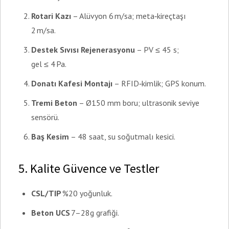
Rotari Kazı
– Alüvyon 6 m/sa; meta‑kireçtaşı
2 m/sa.
Destek Sıvısı Rejenerasyonu
– PV ≤ 45 s;
gel ≤ 4 Pa.
Donatı Kafesi Montajı
– RFID‑kimlik; GPS konum.
Tremi Beton
– Ø150 mm boru; ultrasonik seviye
sensörü.
Baş Kesim
– 48 saat, su soğutmalı kesici.
5. Kalite Güvence ve Testler
CSL/TIP
%20 yoğunluk.
Beton UCS
7–28g grafiği.