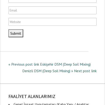
a
E
m
m
e
W
a
e
i
b
l
s
i
t
e
« Previous post link Eskişehir DSM (Deep Soil Mixing)
Denizli DSM (Deep Soil Mixing) » Next post link
FAALİYET ALANLARIMIZ
Genel İnşaat Uygulamaları (Kaba Yapı / Anahtar