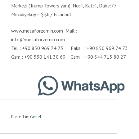
Merkezi (Trump Towers yanı), No:4, Kat:4, Daire:77
Mecidiyeköy – Şişli / Istanbul
www.metaforzemin.com Mail :
info@metaforzemin.com
Tel. : +90 850 969 74 73 Faks : +90 850 969 74 73
Gsm : +90 530 141 30 69 Gsm : +90 544 715 80 27
Posted in:
Genel