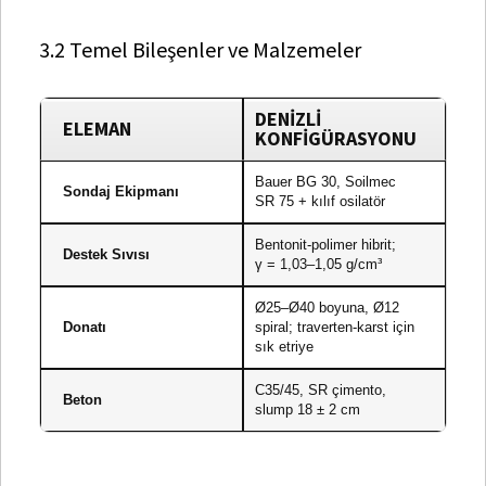
3.2 Temel Bileşenler ve Malzemeler
DENIZLI
ELEMAN
KONFIGÜRASYONU
Bauer BG 30, Soilmec
Sondaj Ekipmanı
SR 75 + kılıf osilatör
Bentonit‑polimer hibrit;
Destek Sıvısı
γ = 1,03–1,05 g/cm³
Ø25–Ø40 boyuna, Ø12
Donatı
spiral; traverten‑karst için
sık etriye
C35/45, SR çimento,
Beton
slump 18 ± 2 cm