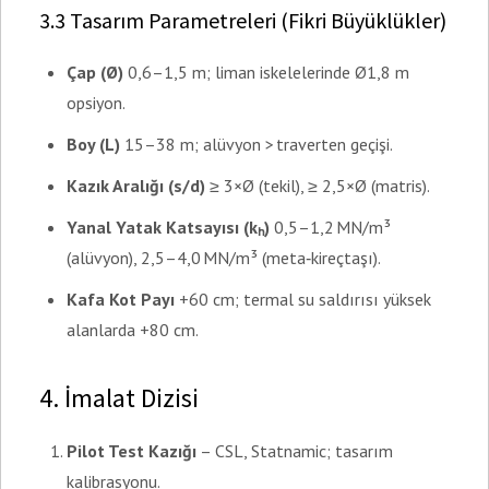
3.3 Tasarım Parametreleri (Fikri Büyüklükler)
Çap (Ø)
0,6–1,5 m; liman iskelelerinde Ø1,8 m
opsiyon.
Boy (L)
15–38 m; alüvyon > traverten geçişi.
Kazık Aralığı (s/d)
≥ 3×Ø (tekil), ≥ 2,5×Ø (matris).
Yanal Yatak Katsayısı (kₕ)
0,5–1,2 MN/m³
(alüvyon), 2,5–4,0 MN/m³ (meta‑kireçtaşı).
Kafa Kot Payı
+60 cm; termal su saldırısı yüksek
alanlarda +80 cm.
4. İmalat Dizisi
Pilot Test Kazığı
– CSL, Statnamic; tasarım
kalibrasyonu.