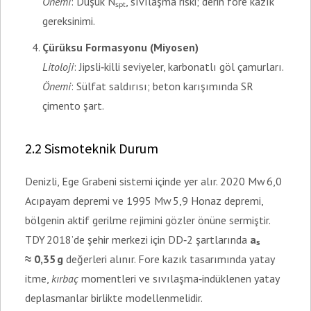
Önemi
: Düşük Nₛₚₜ, sıvılaşma riski; derin fore kazık
gereksinimi.
Çürüksu Formasyonu (Miyosen)
Litoloji
: Jipsli‑killi seviyeler, karbonatlı göl çamurları.
Önemi
: Sülfat saldırısı; beton karışımında SR
çimento şart.
2.2 Sismoteknik Durum
Denizli, Ege Grabeni sistemi içinde yer alır. 2020 Mw 6,0
Acıpayam depremi ve 1995 Mw 5,9 Honaz depremi,
bölgenin aktif gerilme rejimini gözler önüne sermiştir.
TDY 2018’de şehir merkezi için DD‑2 şartlarında
aₛ
≈ 0,35 g
değerleri alınır. Fore kazık tasarımında yatay
itme,
kırbaç
momentleri ve sıvılaşma‑indüklenen yatay
deplasmanlar birlikte modellenmelidir.