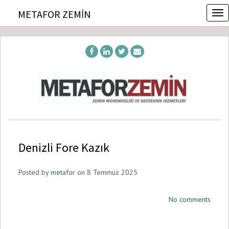
T
METAFOR ZEMIN
o
g
g
l
e
n
a
v
i
g
a
t
Denizli Fore Kazık
i
o
n
Posted by
metafor
on 8 Temmuz 2025
No comments