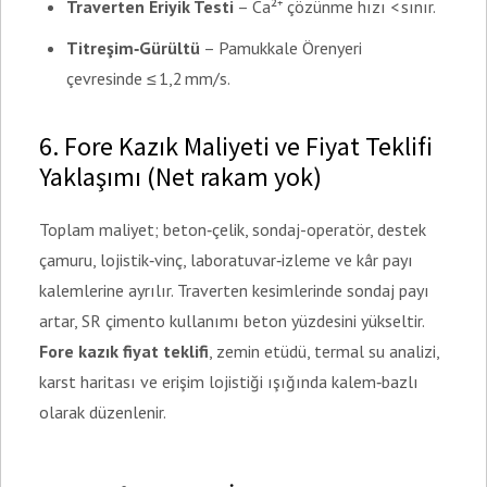
Traverten Eriyik Testi
– Ca²⁺ çözünme hızı < sınır.
Titreşim‑Gürültü
– Pamukkale Örenyeri
çevresinde ≤ 1,2 mm/s.
6. Fore Kazık Maliyeti ve Fiyat Teklifi
Yaklaşımı (Net rakam yok)
Toplam maliyet; beton‑çelik, sondaj-operatör, destek
çamuru, lojistik‑vinç, laboratuvar‑izleme ve kâr payı
kalemlerine ayrılır. Traverten kesimlerinde sondaj payı
artar, SR çimento kullanımı beton yüzdesini yükseltir.
Fore kazık fiyat teklifi
, zemin etüdü, termal su analizi,
karst haritası ve erişim lojistiği ışığında kalem‑bazlı
olarak düzenlenir.