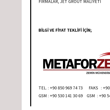
FIRMALAR, JET GROUT MALIYETI
BILGI VE FIYAT TEKLIFI İÇIN;
TEL. : +90 850 969 74 73 FAKS : +90 
GSM : +90 530 141 30 69 GSM : +90 5