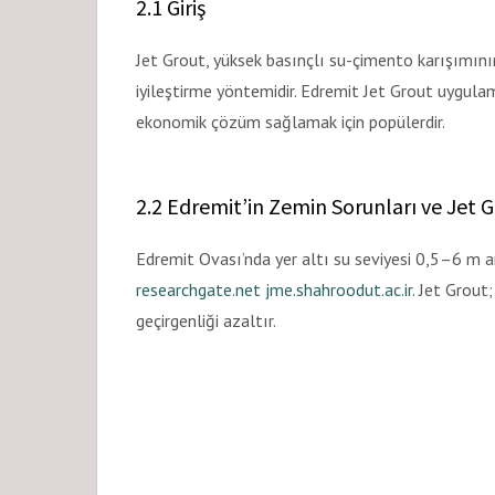
2.1 Giriş
Jet Grout, yüksek basınçlı su-çimento karışımını
iyileştirme yöntemidir. Edremit Jet Grout uygulam
ekonomik çözüm sağlamak için popülerdir.
2.2 Edremit’in Zemin Sorunları ve Jet 
Edremit Ovası’nda yer altı su seviyesi 0,5–6 m
researchgate.net
jme.shahroodut.ac.ir
. Jet Grou
geçirgenliği azaltır.