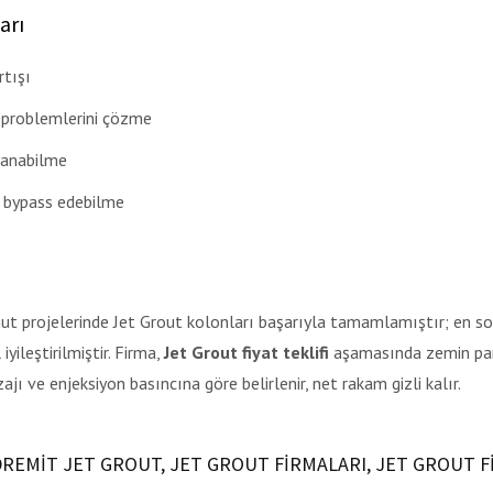
arı
tışı
j problemlerini çözme
lanabilme
i bypass edebilme
ut projelerinde Jet Grout kolonları başarıyla tamamlamıştır; en s
yileştirilmiştir. Firma,
Jet Grout fiyat teklifi
aşamasında zemin par
ajı ve enjeksiyon basıncına göre belirlenir, net rakam gizli kalır.
REMIT JET GROUT, JET GROUT FIRMALARI, JET GROUT FI