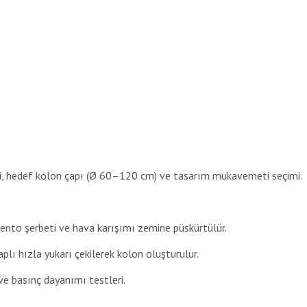
i, hedef kolon çapı (Ø 60–120 cm) ve tasarım mukavemeti seçimi.
nto şerbeti ve hava karışımı zemine püskürtülür.
lı hızla yukarı çekilerek kolon oluşturulur.
ve basınç dayanımı testleri.