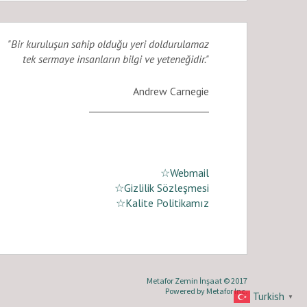
"Bir kuruluşun sahip olduğu yeri doldurulamaz
tek sermaye insanların bilgi ve yeteneğidir."
Andrew Carnegie
_________________________
☆Webmail
☆Gizlilik Sözleşmesi
☆Kalite Politikamız
Metafor Zemin İnşaat © 2017
Powered by
Metafor Inc.
Turkish
▼