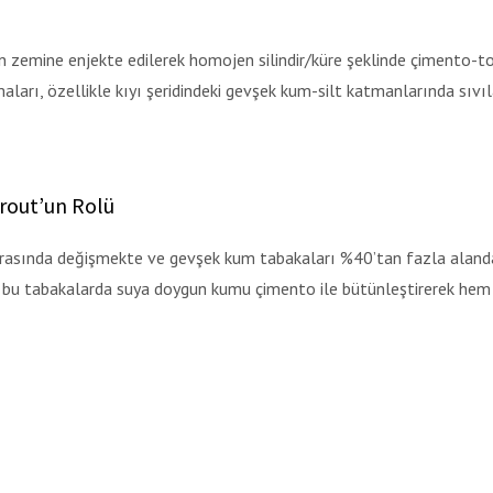
n zemine enjekte edilerek homojen silindir/küre şeklinde çimento-t
aları, özellikle kıyı şeridindeki gevşek kum-silt katmanlarında sıvıl
Grout’un Rolü
 arasında değişmekte ve gevşek kum tabakaları %40’tan fazla aland
t; bu tabakalarda suya doygun kumu çimento ile bütünleştirerek he