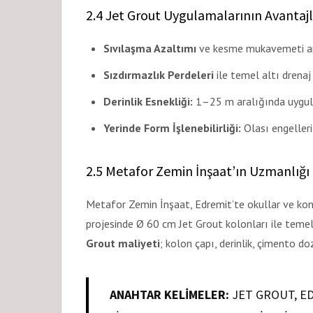
2.4 Jet Grout Uygulamalarının Avantajl
Sıvılaşma Azaltımı
ve kesme mukavemeti ar
Sızdırmazlık Perdeleri
ile temel altı drena
Derinlik Esnekliği:
1–25 m aralığında uygu
Yerinde Form İşlenebilirliği:
Olası engeller
2.5 Metafor Zemin İnşaat’ın Uzmanlığı
Metafor Zemin İnşaat, Edremit’te okullar ve kon
projesinde Ø 60 cm Jet Grout kolonları ile temel i
Grout maliyeti
; kolon çapı, derinlik, çimento doz
ANAHTAR KELIMELER:
JET GROUT, ED