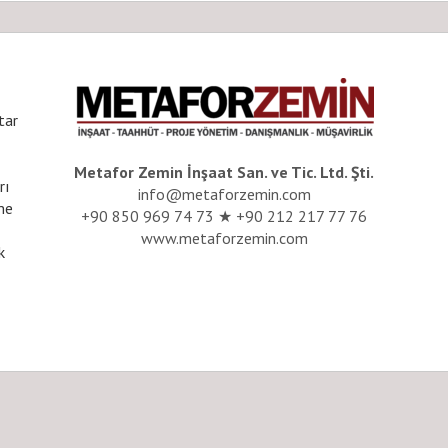
tar
Metafor Zemin İnşaat San. ve Tic. Ltd. Şti.
rı
info@metaforzemin.com
me
+90 850 969 74 73 ★ +90 212 217 77 76
www.metaforzemin.com
k