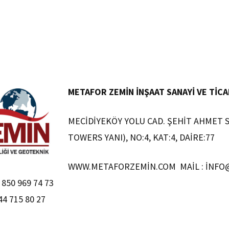
METAFOR ZEMIN İNŞAAT SANAYI VE TICAR
MECIDIYEKÖY YOLU CAD. ŞEHIT AHMET S
TOWERS YANI), NO:4, KAT:4, DAIRE:77 
WWW.METAFORZEMIN.COM MAIL : INF
850 969 74 73
44 715 80 27