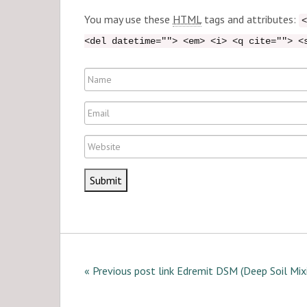
m
You may use these
HTML
tags and attributes:
<
m
<del datetime=""> <em> <i> <q cite=""> <
e
n
N
t
a
E
m
m
e
W
a
e
i
b
l
s
i
t
e
« Previous post link Edremit DSM (Deep Soil Mix