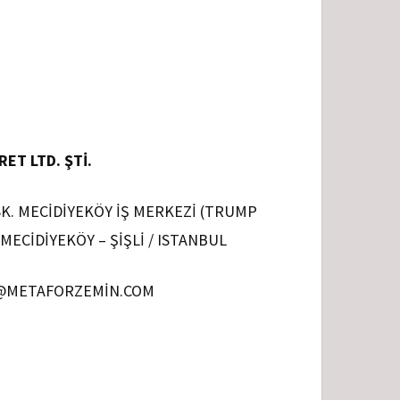
ET LTD. ŞTI.
K. MECIDIYEKÖY İŞ MERKEZI (TRUMP
MECIDIYEKÖY – ŞIŞLI / ISTANBUL
O@METAFORZEMIN.COM