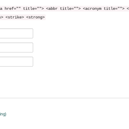
a href="" title=""> <abbr title=""> <acronym title=""> <
s> <strike> <strong>
ing)