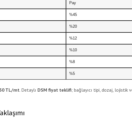
Pay
%45
%20
%12
%10
%8
%5
850 TL/mt
. Detaylı
DSM fiyat teklifi
; bağlayıcı tipi, dozaj, lojistik 
Yaklaşımı