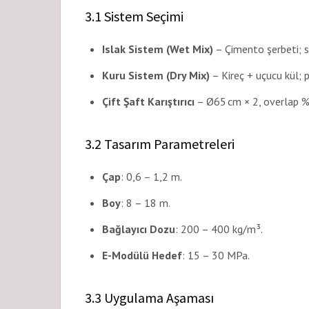
3.1 Sistem Seçimi
Islak Sistem (Wet Mix)
– Çimento şerbeti; s
Kuru Sistem (Dry Mix)
– Kireç + uçucu kül; pl
Çift Şaft Karıştırıcı
– Ø65 cm × 2, overlap 
3.2 Tasarım Parametreleri
Çap
: 0,6 – 1,2 m.
Boy
: 8 – 18 m.
Bağlayıcı Dozu
: 200 – 400 kg/m³.
E-Modülü Hedef
: 15 – 30 MPa.
3.3 Uygulama Aşaması