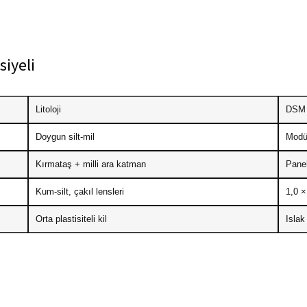
siyeli
Litoloji
DSM 
Doygun silt‐mil
Modül
Kırmataş + milli ara katman
Panel
Kum‐silt, çakıl lensleri
1,0 ×
Orta plastisiteli kil
Islak