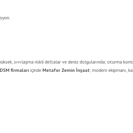
syon.
 yüksek, sıvılaşma riskli deltalar ve deniz dolgularında; oturma kont
DSM firmaları
içinde
Metafor Zemin İnşaat
; modern ekipmanı, kal