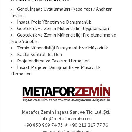
Genel İnşaat Uygulamaları (Kaba Yapı / Anahtar
Teslim)
İnşaat Proje Yönetim ve Danışmanlık
Geoteknik ve Zemin Mühendisliği Uygulamaları
Geoteknik ve Zemin Mühendisliği Projelendirme ve
Proje Yönetimi
Zemin Mühendisliği Danışmanlık ve Müşavirlik
Kalite Kontrol Testleri
Projelendirme ve Tasarım Hizmetleri
İnşaat Projeleri Danışmanlık ve Müşavirlik
Hizmetleri
Metafor Zemin İnşaat San. ve Tic. Ltd. Şti.
info@metaforzemin.com
+90 850 969 74 73 ★ +90 212 217 77 76
www.metaforzemin.com