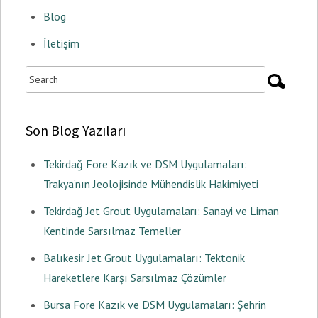
Blog
İletişim
Son Blog Yazıları
Tekirdağ Fore Kazık ve DSM Uygulamaları:
Trakya’nın Jeolojisinde Mühendislik Hakimiyeti
Tekirdağ Jet Grout Uygulamaları: Sanayi ve Liman
Kentinde Sarsılmaz Temeller
Balıkesir Jet Grout Uygulamaları: Tektonik
Hareketlere Karşı Sarsılmaz Çözümler
Bursa Fore Kazık ve DSM Uygulamaları: Şehrin