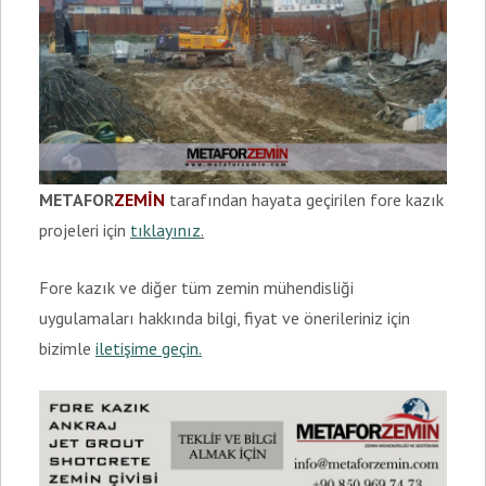
METAFOR
ZEMİN
tarafından hayata geçirilen fore kazık
projeleri için
tıklayınız
.
Fore kazık ve diğer tüm zemin mühendisliği
uygulamaları hakkında bilgi, fiyat ve önerileriniz için
bizimle
iletişime geçin.