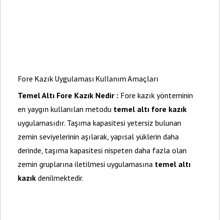
Fore Kazık Uygulaması Kullanım Amaçları
Temel Altı Fore Kazık Nedir :
Fore kazık yönteminin
en yaygın kullanılan metodu
temel altı fore kazık
uygulamasıdır. Taşıma kapasitesi yetersiz bulunan
zemin seviyelerinin aşılarak, yapısal yüklerin daha
derinde, taşıma kapasitesi nispeten daha fazla olan
zemin gruplarına iletilmesi uygulamasına
temel altı
kazık
denilmektedir.