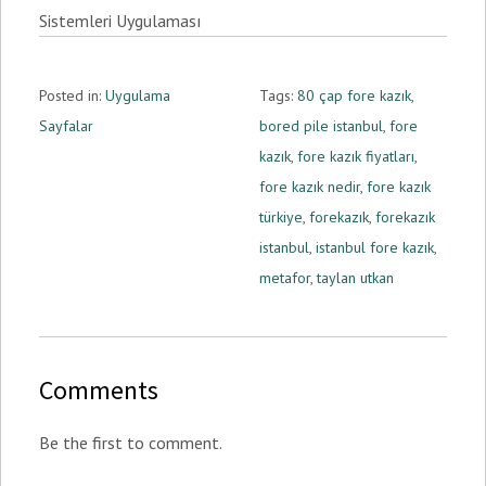
Sistemleri Uygulaması
Posted in:
Uygulama
Tags:
80 çap fore kazık
,
Sayfalar
bored pile istanbul
,
fore
kazık
,
fore kazık fiyatları
,
fore kazık nedir
,
fore kazık
türkiye
,
forekazık
,
forekazık
istanbul
,
istanbul fore kazık
,
metafor
,
taylan utkan
Comments
Be the first to comment.