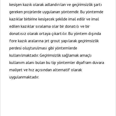
kesişen kazık olarak adlandırılan ve geçirimsizlik şartı
gereken projelerde uygulanan yöntemdir. Bu yöntemde
kazıklar birbirine kesişecek şekilde imal edilir ve imal
edilen kazıklar sıralama olar bir donatılı ve bir
donatısız olarak ortaya çıkartılır. Bu yöntem dışında
fore kazık aralarına jet grout yapılarak geçirimsizlik
perdesi oluşturulması gibi yöntemlerde
kullanılmaktadır. Geçirimsizlik sağlamak amaçlı
kullanım alanı bulan bu tip yöntemler diyafram duvara
maliyet ve hız açısından alternatif olarak
uygulanmaktadır.