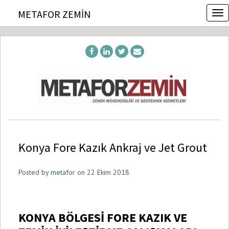
T
METAFOR ZEMIN
o
g
g
l
e
n
a
v
i
g
a
t
Konya Fore Kazık Ankraj ve Jet Grout
i
o
n
Posted by
metafor
on 22 Ekim 2018
KONYA BÖLGESİ FORE KAZIK VE