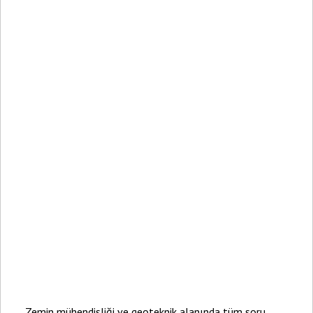
Zemin mühendisliği ve geoteknik alanında tüm soru,